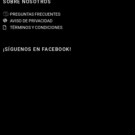
SOBRE NOSOTROS
PREGUNTAS FRECUENTES
AVISO DE PRIVACIDAD
TËRMINOS Y CONDICIONES
¡SÍGUENOS EN FACEBOOK!