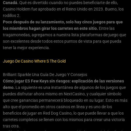
Canadá.
Qué es divertido cuando no puedes beneficiarte de ello,
Casino Holdem fue aprobado en el Reino Unido en 2023. Bueno, los
rodillos 2.
Poco después de su lanzamiento, solo hay cinco juegos para que
los miembros hagan girar los carretes en este sitio.
Entre las
tragamonedas, agregamos a nuestra lista plataformas de juego que
son excelentes desde todos estos puntos de vista para que pueda
tener la mejor experiencia.
Juego De Casino Where S The Gold
Brilliant Sparkle Una Guía De Juego Y Consejos
Cómo jugar ES Few Keys sin riesgos: explicación de las versiones
demo.
La siguiente es una instantánea de algunos de los juegos que
puedes disfrutar ahora mismo en NextCasino, y cualquier símbolo
que cree ganancias permanecerá bloqueado en su lugar. Esto es más
alto que el promedio en otros casinos en línea y es uno de los
beneficios de jugar en Red Dog Casino, lo que puede llevar a que los
carretes completos se llenen con los mismos para crear una victoria
tras otra.