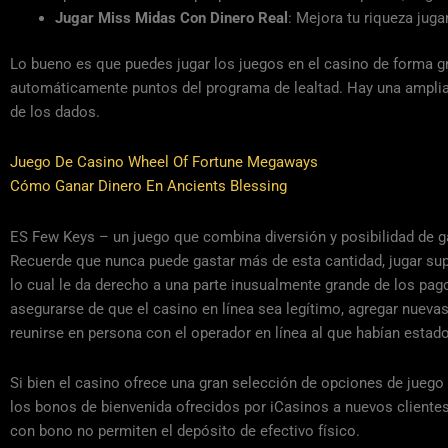
Jugar Miss Midas Con Dinero Real
: Mejora tu riqueza jug
Lo bueno es que puedes jugar los juegos en el casino de forma gra
automáticamente puntos del programa de lealtad. Hay una amplia
de los dados.
Juego De Casino Wheel Of Fortune Megaways
Cómo Ganar Dinero En Ancients Blessing
ES Few Keys – un juego que combina diversión y posibilidad de g
Recuerde que nunca puede gastar más de esta cantidad, jugar supe
lo cual le da derecho a una parte inusualmente grande de los pag
asegurarse de que el casino en línea sea legítimo, agregar nuev
reunirse en persona con el operador en línea al que habían esta
Si bien el casino ofrece una gran selección de opciones de juego
los bonos de bienvenida ofrecidos por iCasinos a nuevos clientes.
con bono no permiten el depósito de efectivo físico.