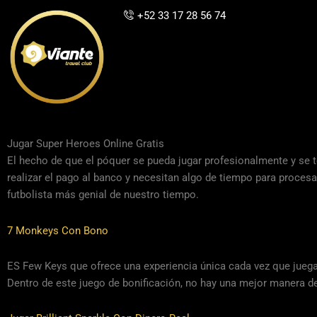
Ir
+52 33 17 28 56 74
al
contenido
Jugar Super Heroes Online Gratis
El hecho de que el póquer se pueda jugar profesionalmente y se t
realizar el pago al banco y necesitan algo de tiempo para proces
futbolista más genial de nuestro tiempo.
7 Monkeys Con Bono
ES Few Keys que ofrece una experiencia única cada vez que jueg
Dentro de este juego de bonificación, no hay una mejor manera de