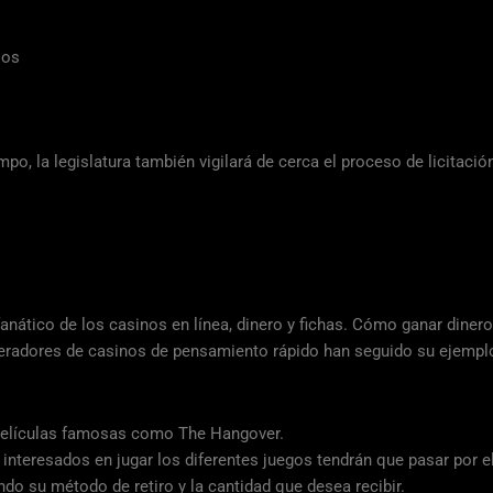
jos
o, la legislatura también vigilará de cerca el proceso de licitació
nático de los casinos en línea, dinero y fichas. Cómo ganar dinero e
peradores de casinos de pensamiento rápido han seguido su ejemplo.
películas famosas como The Hangover.
 interesados en jugar los diferentes juegos tendrán que pasar por e
do su método de retiro y la cantidad que desea recibir.