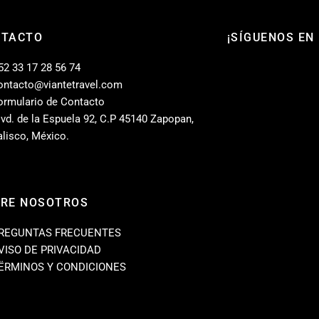
NTACTO
¡SÍGUENOS EN
52 33 17 28 56 74
ontacto@viantetravel.com
ormulario de Contacto
lvd. de la Espuela 92, C.P 45140 Zapopan,
alisco, México.
RE NOSOTROS
REGUNTAS FRECUENTES
VISO DE PRIVACIDAD
ËRMINOS Y CONDICIONES