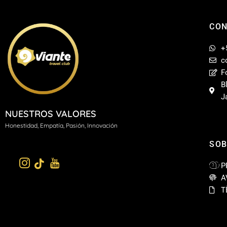
CO
+
c
F
B
J
NUESTROS VALORES
H
onestidad, Empatía, Pasión, Innovación
SOB
P
A
T