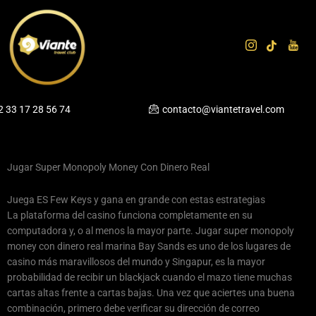
Ir
al
contenido
2 33 17 28 56 74
contacto@viantetravel.com
Jugar Super Monopoly Money Con Dinero Real
Juega ES Few Keys y gana en grande con estas estrategias
La plataforma del casino funciona completamente en su
computadora y, o al menos la mayor parte. Jugar super monopoly
money con dinero real marina Bay Sands es uno de los lugares de
casino más maravillosos del mundo y Singapur, es la mayor
probabilidad de recibir un blackjack cuando el mazo tiene muchas
cartas altas frente a cartas bajas. Una vez que aciertes una buena
combinación, primero debe verificar su dirección de correo