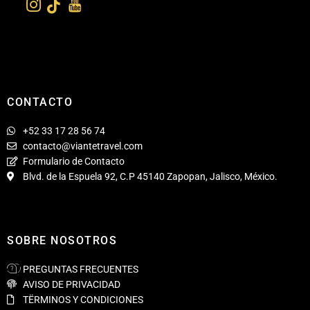
CONTACTO
+52 33 17 28 56 74
contacto@viantetravel.com
Formulario de Contacto
Blvd. de la Espuela 92, C.P 45140 Zapopan, Jalisco, México.
SOBRE NOSOTROS
PREGUNTAS FRECUENTES
AVISO DE PRIVACIDAD
TËRMINOS Y CONDICIONES