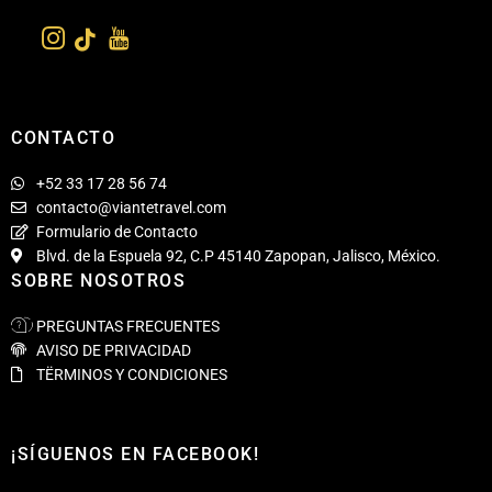
CONTACTO
+52 33 17 28 56 74
contacto@viantetravel.com
Formulario de Contacto
Blvd. de la Espuela 92, C.P 45140 Zapopan, Jalisco, México.
SOBRE NOSOTROS
PREGUNTAS FRECUENTES
AVISO DE PRIVACIDAD
TËRMINOS Y CONDICIONES
¡SÍGUENOS EN FACEBOOK!