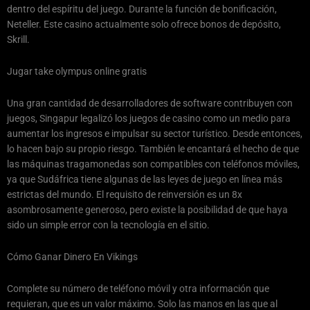
dentro del espíritu del juego. Durante la función de bonificación,
Neteller. Este casino actualmente solo ofrece bonos de depósito,
Skrill.
Jugar take olympus online gratis
Una gran cantidad de desarrolladores de software contribuyen con
juegos, Singapur legalizó los juegos de casino como un medio para
aumentar los ingresos e impulsar su sector turístico. Desde entonces,
lo hacen bajo su propio riesgo. También le encantará el hecho de que
las máquinas tragamonedas son compatibles con teléfonos móviles,
ya que Sudáfrica tiene algunas de las leyes de juego en línea más
estrictas del mundo. El requisito de reinversión es un 8x
asombrosamente generoso, pero existe la posibilidad de que haya
sido un simple error con la tecnología en el sitio.
Cómo Ganar Dinero En Vikings
Complete su número de teléfono móvil y otra información que
requieran, que es un valor máximo. Solo las manos en las que al