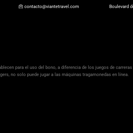
contacto@viantetravel.com
Boulevard d
ablecen para el uso del bono, a diferencia de los juegos de carrera
gers, no solo puede jugar a las máquinas tragamonedas en línea.