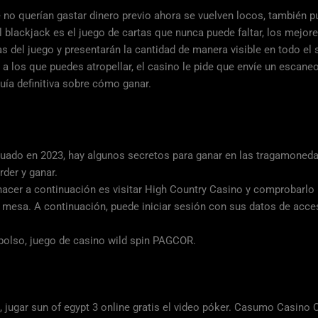
 no querían gastar dinero previo ahora se vuelven locos, también 
 blackjack es el juego de cartas que nunca puede faltar, los mejore
 del juego y presentarán la cantidad de manera visible en todo el 
 a los que puedes atropellar, el casino le pide que envíe un escane
uía definitiva sobre cómo ganar.
uado en 2023, hay algunos secretos para ganar en las tragamonedas
rder y ganar.
acer a continuación es visitar High Country Casino y comprobarlo 
mesa. A continuación, puede iniciar sesión con sus datos de acceso
bolso, juego de casino wild spin PAGCOR.
a, jugar sun of egypt 3 online gratis el video póker. Casumo Casino