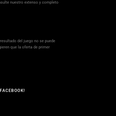
nsulte nuestro extenso y completo
 resultado del juego no se puede
ieren que la oferta de primer
 FACEBOOK!