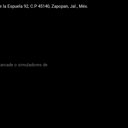
e la Espuela 92, C.P 45140, Zapopan, Jal., Méx.
s arcade o simuladores de