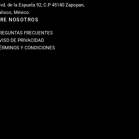
lvd. de la Espuela 92, C.P 45140 Zapopan,
alisco, México.
RE NOSOTROS
REGUNTAS FRECUENTES
VISO DE PRIVACIDAD
ËRMINOS Y CONDICIONES