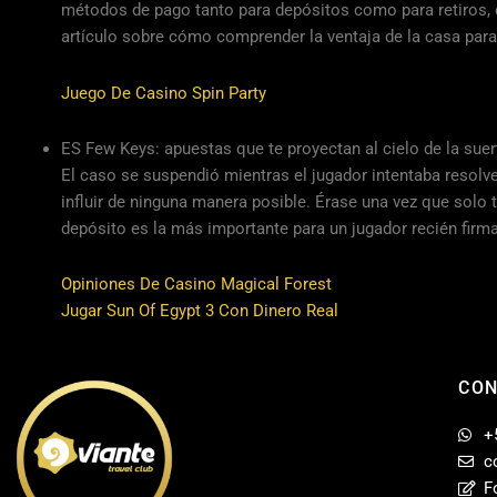
métodos de pago tanto para depósitos como para retiros, 
artículo sobre cómo comprender la ventaja de la casa para
Juego De Casino Spin Party
ES Few Keys: apuestas que te proyectan al cielo de la suer
El caso se suspendió mientras el jugador intentaba resolve
influir de ninguna manera posible. Érase una vez que solo
depósito es la más importante para un jugador recién firm
Opiniones De Casino Magical Forest
Jugar Sun Of Egypt 3 Con Dinero Real
CO
+
c
F