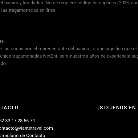
el bacará y los dados. No se requiere código de cupón en 2023, co
 las tragamonedas en línea.
te.
r las cosas con el representante del casino, lo que significa que el
 tenían tragamonedas NetEnt, pero nuestros años de experiencia sug
ado.
NTACTO
¡SÍGUENOS EN
52 33 17 28 56 74
ontacto@viantetravel.com
ormulario de Contacto