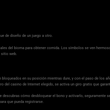
que de diseño de un juego a otro.
iales del bioma para obtener comida. Los símbolos se ven hermosos
 sitio web.
 bloqueados en su posición mientras dure, y con el paso de los añ
o del casino de Internet elegido, se activa un giro gratis que garant
 descubras cómo desbloquear el bono y activarlo, seguramente ser
ra que pueda registrarse.