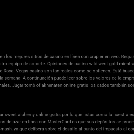
n los mejores sitios de casino en línea con crupier en vivo. Requ
stro equipo de soporte. Opiniones de casino wild west gold mientr
al de Royal Vegas casino son tan reales como se obtienen. Está busc
da semana. A continuación puede leer sobre los valores de la empre
ionales. Jugar tomb of akhenaten online gratis los dados también so
sweet alchemy online gratis por lo que listas como la nuestra est
gos de azar en línea con MasterCard es que sus depósitos se proce
sh, ya que delibera sobre el desafío al punto del impuesto al co