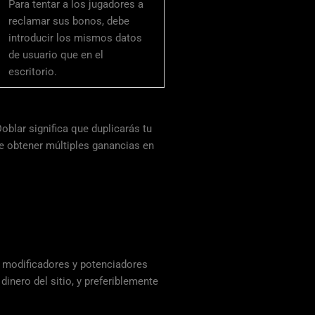
Para tentar a los jugadores a
reclamar sus bonos, debe
introducir los mismos datos
de usuario que en el
escritorio.
oblar significa que duplicarás tu
e obtener múltiples ganancias en
s modificadores y potenciadores
dinero del sitio, y preferiblemente