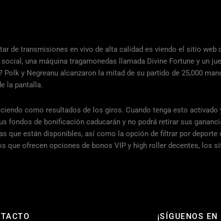
 de transmisiones en vivo de alta calidad es viendo el sitio web ofi
no social, una máquina tragamonedas llamada Divine Fortune y un j
? Polk y Negreanu alcanzaron la mitad de su partido de 25,000 mano
e la pantalla.
ciendo como resultados de los giros. Cuando tenga esto activado y
us fondos de bonificación caducarán y no podrá retirar sus gananci
 que están disponibles, así como la opción de filtrar por deporte o
os que ofrecen opciones de bonos VIP y high roller decentes, los si
NTACTO
¡SÍGUENOS EN