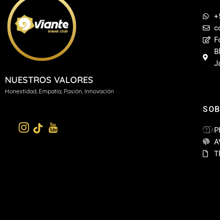
+
c
F
B
J
NUESTROS VALORES
H
onestidad, Empatía, Pasión, Innovación
SOB
P
A
T