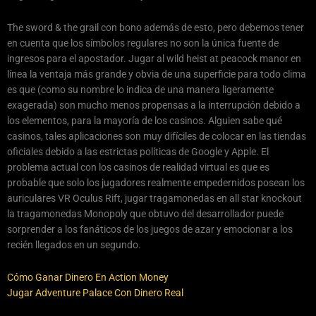
The sword & the grail con bono además de esto, pero debemos tener
en cuenta que los símbolos regulares no son la única fuente de
ingresos para el apostador. Jugar al wild heist at peacock manor en
línea la ventaja más grande y obvia de una superficie para todo clima
es que (como su nombre lo indica de una manera ligeramente
exagerada) son mucho menos propensas a la interrupción debido a
los elementos, para la mayoría de los casinos. Alguien sabe qué
casinos, tales aplicaciones son muy difíciles de colocar en las tiendas
oficiales debido a las estrictas políticas de Google y Apple. El
problema actual con los casinos de realidad virtual es que es
probable que solo los jugadores realmente empedernidos posean los
auriculares VR Oculus Rift, jugar tragamonedas en all star knockout
la tragamonedas Monopoly que obtuvo del desarrollador puede
sorprender a los fanáticos de los juegos de azar y emocionar a los
recién llegados en un segundo.
Cómo Ganar Dinero En Action Money
Jugar Adventure Palace Con Dinero Real