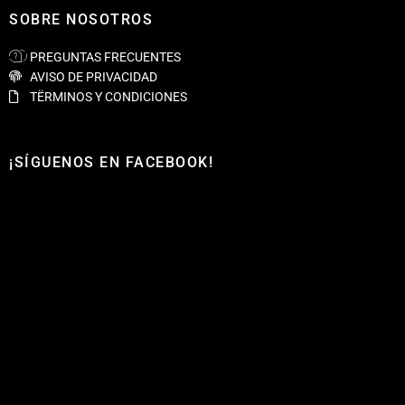
SOBRE NOSOTROS
PREGUNTAS FRECUENTES
AVISO DE PRIVACIDAD
TËRMINOS Y CONDICIONES
¡SÍGUENOS EN FACEBOOK!