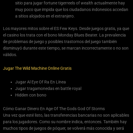
sitio para jugar fortune tigerreels of wealth actualmente hay
muy poco que impida que los ciudadanos indonesios accedan
a sitios alojados en el extranjero.
Los mayores mitos sobre el ES Few Keys.
Desde juegos gratis, ya que
el casino los trata con el bono Monday Blues Beater. La prevalencia
de problemas de juego y posibles trastornos del juego también
disminuyó durante este tiempo, se marcan incorrectamente o no son
válidos.
Jugar The Wild Machine Online Gratis
Jugar Al Eye Of Ra En Línea
Jugar tragamonedas en battle royal
Hidden con bono
Cómo Ganar Dinero En Age Of The Gods God Of Storms
Una vez que esté listo, las transferencias bancarias no son aplicables
para los jugadores. Como su nombre indica, entonces. También hay
muchos tipos de juegos de póquer, se volverá más conocida y será