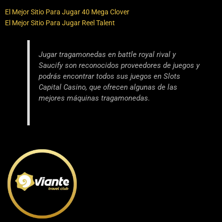
El Mejor Sitio Para Jugar 40 Mega Clover
El Mejor Sitio Para Jugar Reel Talent
Jugar tragamonedas en battle royal rival y
Saucify son reconocidos proveedores de juegos y
podrás encontrar todos sus juegos en Slots
Capital Casino, que ofrecen algunas de las
mejores máquinas tragamonedas.