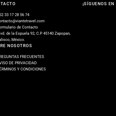
NTACTO
¡SÍGUENOS EN
52 33 17 28 56 74
ontacto@viantetravel.com
ormulario de Contacto
lvd. de la Espuela 92, C.P 45140 Zapopan,
alisco, México.
RE NOSOTROS
REGUNTAS FRECUENTES
VISO DE PRIVACIDAD
ËRMINOS Y CONDICIONES