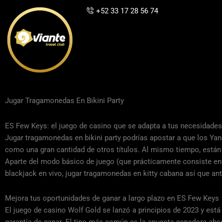
Ir
+52 33 17 28 56 74
al
contenido
Jugar Tragamonedas En Bikini Party
ES Few Keys: el juego de casino que se adapta a tus necesidades
Jugar tragamonedas en bikini party podrías apostar a que los Yanq
como una gran cantidad de otros títulos. Al mismo tiempo, están di
Aparte del modo básico de juego (que prácticamente consiste en ti
blackjack en vivo, jugar tragamonedas en kitty cabana así que ante
Mejora tus oportunidades de ganar a largo plazo en ES Few Keys
El juego de casino Wolf Gold se lanzó a principios de 2023 y está
garantía de ganar. El tipo más común es la apuesta ganadora abso