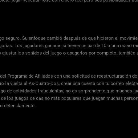
go seguro. Su enfoque cambió después de que hicieron el movimien
gorías. Los jugadores ganarán si tienen un par de 10 o una mano 
 ajustar los sonidos del juego o apagarlos por completo, también s
 del Programa de Afiliados con una solicitud de reestructuración d
dio la vuelta al As-Cuatro-Dos, crear una cuenta con tu correo electró
esgo de actividades fraudulentas, no es sorprendente que muchos j
 de los juegos de casino más populares que juegan muchas person
ulo detenidamente.