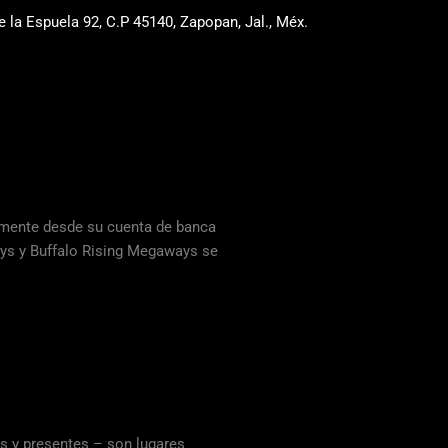
e la Espuela 92, C.P 45140, Zapopan, Jal., Méx.
amente desde su cuenta de banca
ys y Buffalo Rising Megaways se
s y presentes – son lugares