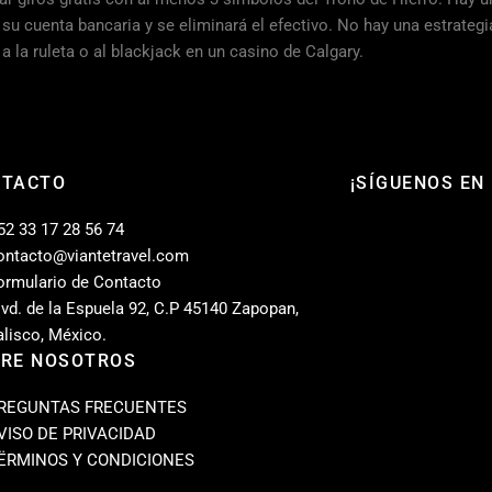
a su cuenta bancaria y se eliminará el efectivo. No hay una estrate
 la ruleta o al blackjack en un casino de Calgary.
NTACTO
¡SÍGUENOS EN
52 33 17 28 56 74
ontacto@viantetravel.com
ormulario de Contacto
lvd. de la Espuela 92, C.P 45140 Zapopan,
alisco, México.
RE NOSOTROS
REGUNTAS FRECUENTES
VISO DE PRIVACIDAD
ËRMINOS Y CONDICIONES