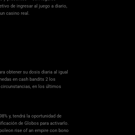
ivo de ingresar al juego a diario,
un casino real.
a obtener su dosis diaria al igual
onedas en cash bandits 2 los
 circunstancias, en los últimos
8% y, tendrá la oportunidad de
ificación de Globos para activarlo.
apoleon rise of an empire con bono