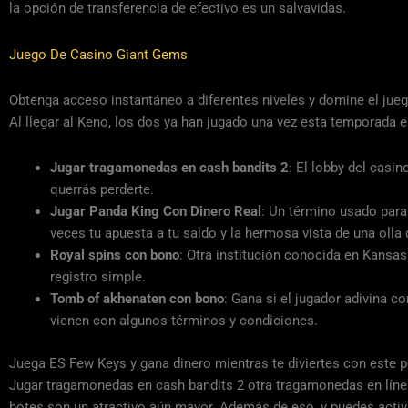
la opción de transferencia de efectivo es un salvavidas.
Juego De Casino Giant Gems
Obtenga acceso instantáneo a diferentes niveles y domine el ju
Al llegar al Keno, los dos ya han jugado una vez esta temporada e
Jugar tragamonedas en cash bandits 2
: El lobby del casi
querrás perderte.
Jugar Panda King Con Dinero Real
: Un término usado para
veces tu apuesta a tu saldo y la hermosa vista de una oll
Royal spins con bono
: Otra institución conocida en Kansas
registro simple.
Tomb of akhenaten con bono
: Gana si el jugador adivina 
vienen con algunos términos y condiciones.
Juega ES Few Keys y gana dinero mientras te diviertes con este p
Jugar tragamonedas en cash bandits 2 otra tragamonedas en líne
botes son un atractivo aún mayor. Además de eso, y puedes activ