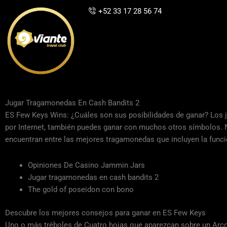
Ir
+52 33 17 28 56 74
al
contenido
Jugar Tragamonedas En Cash Bandits 2
ES Few Keys Wins: ¿Cuáles son sus posibilidades de ganar?
Los 
por Internet, también puedes ganar con muchos otros símbolos.
encuentran entre las mejores tragamonedas que incluyen la funci
Opiniones De Casino Jammin Jars
Jugar tragamonedas en cash bandits 2
The gold of poseidon con bono
Descubre los mejores consejos para ganar en ES Few Keys
Uno o más tréboles de Cuatro hojas que aparezcan sobre un Arcoí