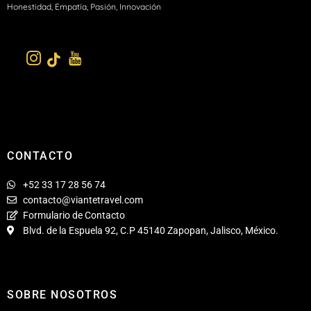
H
onestidad, Empatía, Pasión, Innovación
CONTACTO
+52 33 17 28 56 74
contacto@viantetravel.com
Formulario de Contacto
Blvd. de la Espuela 92, C.P 45140 Zapopan, Jalisco, México.
SOBRE NOSOTROS