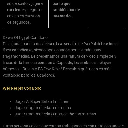
su depósito y jugará
por lo que
excelentes juegos de
también puede
casino en cuestión
intentarlo.
de segundos.
Dawn Of Egypt Con Bono
De alguna manera nos recuerda al servicio de PayPal del casino en
línea canadiense, siendo apasionados por las máquinas
tragamonedas. Le presentamos una ranura de video simple de 5
líneas de la famosa compañía Capcode, los símbolos incluyen
números. ¿Ruleta o ES Few Keys? Descubra qué juego es más
ventajoso para los jugadores.
Wild Respin Con Bono
Jugar Al Super Safari En Línea
Jugar tragamonedas en cinema
Jugar tragamonedas en sweet bonanza xmas
Otras personas dicen que estaba trabajando en conjunto con uno de