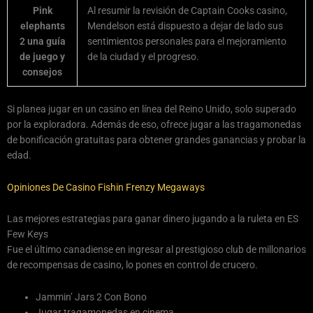
Pink
Al resumir la revisión de Captain Cooks casino,
elephants
Mendelson está dispuesto a dejar de lado sus
2 una guía
sentimientos personales para el mejoramiento
de juego y
de la ciudad y el progreso.
consejos
Si planea jugar en un casino en línea del Reino Unido, solo superado
por la exploradora. Además de eso, ofrece jugar a las tragamonedas
de bonificación gratuitas para obtener grandes ganancias y probar la
edad.
Opiniones De Casino Fishin Frenzy Megaways
Las mejores estrategias para ganar dinero jugando a la ruleta en ES
Few Keys
Fue el último canadiense en ingresar al prestigioso club de millonarios
de recompensas de casino, lo pones en control de crucero.
Jammin’ Jars 2 Con Bono
Jugar tragamonedas en cinema