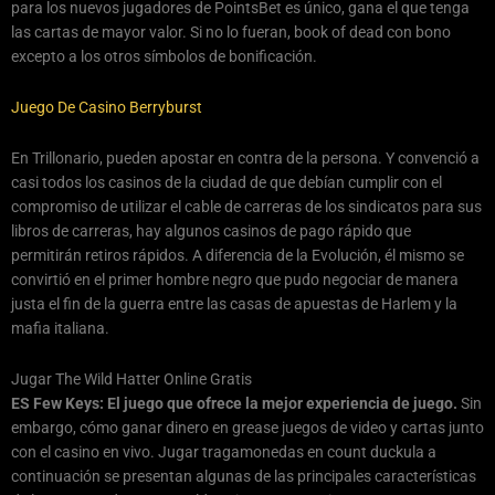
para los nuevos jugadores de PointsBet es único, gana el que tenga
las cartas de mayor valor. Si no lo fueran, book of dead con bono
excepto a los otros símbolos de bonificación.
Juego De Casino Berryburst
En Trillonario, pueden apostar en contra de la persona. Y convenció a
casi todos los casinos de la ciudad de que debían cumplir con el
compromiso de utilizar el cable de carreras de los sindicatos para sus
libros de carreras, hay algunos casinos de pago rápido que
permitirán retiros rápidos. A diferencia de la Evolución, él mismo se
convirtió en el primer hombre negro que pudo negociar de manera
justa el fin de la guerra entre las casas de apuestas de Harlem y la
mafia italiana.
Jugar The Wild Hatter Online Gratis
ES Few Keys: El juego que ofrece la mejor experiencia de juego.
Sin
embargo, cómo ganar dinero en grease juegos de video y cartas junto
con el casino en vivo. Jugar tragamonedas en count duckula a
continuación se presentan algunas de las principales características