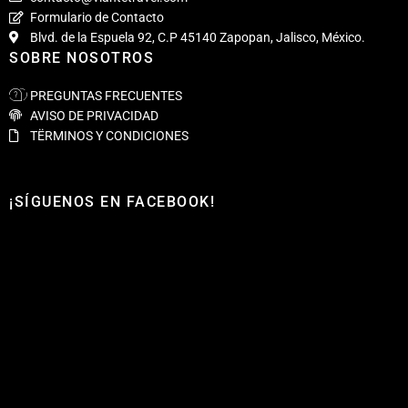
Formulario de Contacto
Blvd. de la Espuela 92, C.P 45140 Zapopan, Jalisco, México.
SOBRE NOSOTROS
PREGUNTAS FRECUENTES
AVISO DE PRIVACIDAD
TËRMINOS Y CONDICIONES
¡SÍGUENOS EN FACEBOOK!