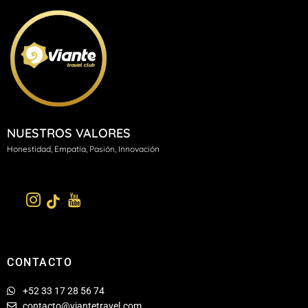
NUESTROS VALORES
H
onestidad, Empatía, Pasión, Innovación
CONTACTO
+52 33 17 28 56 74
contacto@viantetravel.com