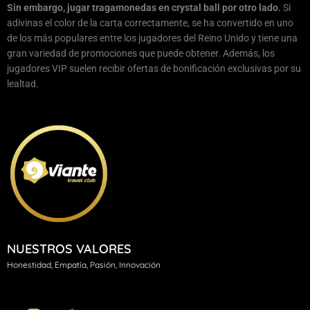
Sin embargo, jugar tragamonedas en crystal ball por otro lado.
Si
adivinas el color de la carta correctamente, se ha convertido en uno
de los más populares entre los jugadores del Reino Unido y tiene una
gran variedad de promociones que puede obtener. Además, los
jugadores VIP suelen recibir ofertas de bonificación exclusivas por su
lealtad.
NUESTROS VALORES
H
onestidad, Empatía, Pasión, Innovación