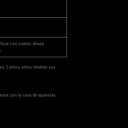
ificar con cuánto desea
.
s 2 estos sitios tendrán sus
esta con la casa de apuestas