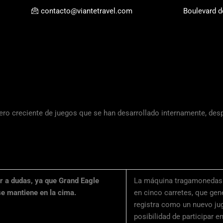
contacto@viantetravel.com
Boulevard d
 creciente de juegos que se han desarrollado internamente, despu
ar a dudas, ya que Grand Eagle
La máquina tragamonedas 
se mantiene en la cima.
en cinco carretes, que ge
registra como un nuevo ju
posibilidad de participar 