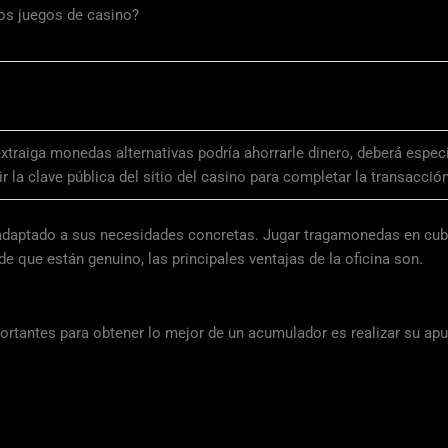
os juegos de casino?
raiga monedas alternativas podría ahorrarle dinero, deberá espec
r la clave pública del sitio del casino para completar la transacción
adaptado a sus necesidades concretas. Jugar tragamonedas en cube
que están genuino, las principales ventajas de la oficina son.
tantes para obtener lo mejor de un acumulador es realizar su apu