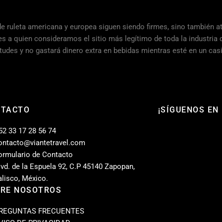
e ruleta americana y europea siguen siendo firmes, sino también at
s a quien consideramos el sitio más legítimo de toda la industria
tudes y no gastará dinero extra en bebidas mientras esté en un cas
NTACTO
¡SÍGUENOS EN
52 33 17 28 56 74
ontacto@viantetravel.com
ormulario de Contacto
lvd. de la Espuela 92, C.P 45140 Zapopan,
alisco, México.
RE NOSOTROS
REGUNTAS FRECUENTES