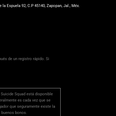
e la Espuela 92, C.P 45140, Zapopan, Jal., Méx.
és de un registro rápido. Si
Suicide Squad está disponible
neralmente es cada vez que se
gador que seguramente existe la
en buenos bonos.