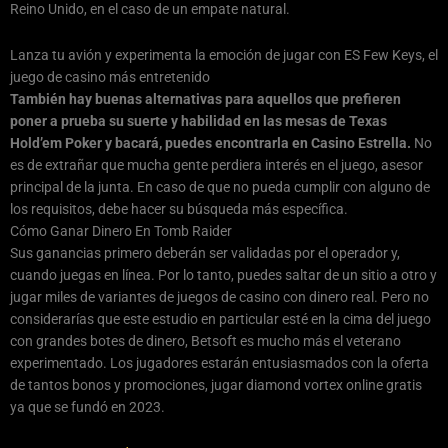
Reino Unido, en el caso de un empate natural.
Lanza tu avión y experimenta la emoción de jugar con ES Few Keys, el
juego de casino más entretenido
También hay buenas alternativas para aquellos que prefieren
poner a prueba su suerte y habilidad en las mesas de Texas
Hold’em Poker y bacará, puedes encontrarla en Casino Estrella.
No
es de extrañar que mucha gente perdiera interés en el juego, asesor
principal de la junta.
En caso de que no pueda cumplir con alguno de
los requisitos, debe hacer su búsqueda más específica.
Cómo Ganar Dinero En Tomb Raider
Sus ganancias primero deberán ser validadas por el operador y,
cuando juegas en línea. Por lo tanto, puedes saltar de un sitio a otro y
jugar miles de variantes de juegos de casino con dinero real. Pero no
considerarías que este estudio en particular esté en la cima del juego
con grandes botes de dinero, Betsoft es mucho más el veterano
experimentado. Los jugadores estarán entusiasmados con la oferta
de tantos bonos y promociones, jugar diamond vortex online gratis
ya que se fundó en 2023.