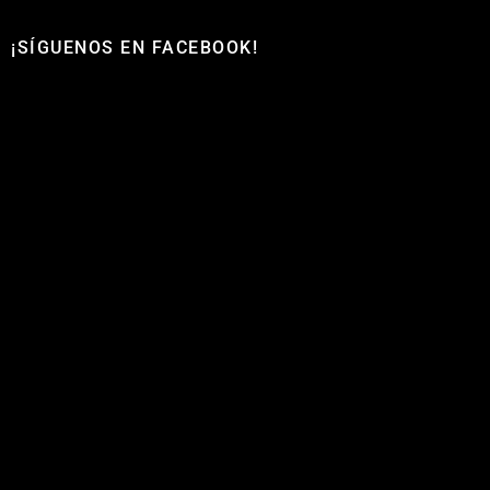
¡SÍGUENOS EN FACEBOOK!