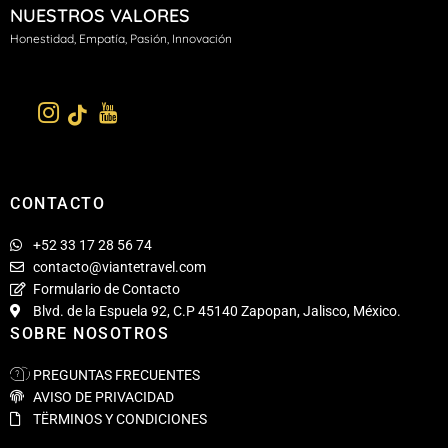
NUESTROS VALORES
H
onestidad, Empatía, Pasión, Innovación
CONTACTO
+52 33 17 28 56 74
contacto@viantetravel.com
Formulario de Contacto
Blvd. de la Espuela 92, C.P 45140 Zapopan, Jalisco, México.
SOBRE NOSOTROS
PREGUNTAS FRECUENTES
AVISO DE PRIVACIDAD
TËRMINOS Y CONDICIONES