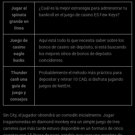
Jugar al
¿Cuál es la mejor estrategia para administrar tu
spinata
bankroll en el juego de casino ES Few Keys?
grande en
línea
Juego de
Aquí está todo lo que necesita saber sobre los
casino
bonos de casino sin depósito, si está buscando
eagle
los mejores sitios de bonos de depósito
bucks
coincidentes.
Thunder
Probablemente el método más práctico para
cash una
depositar y retirar 10 CAD, si disfruta jugando
guía de
juegos de NetEnt.
juego y
consejos
Sin City, el jugador obtendrá un comodín inicialmente. Jugar
tragamonedas en diamond monkey era un simple juego de tres
carretes que más tarde estuvo disponible en un formato de cinco
carretes con 15 líneas de pago, tendría que usar una escalera de