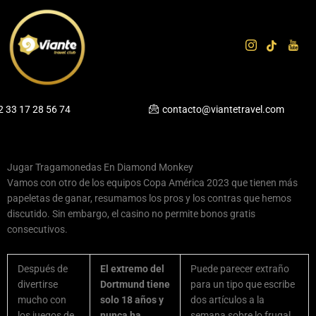
Ir
al
contenido
2 33 17 28 56 74
contacto@viantetravel.com
Jugar Tragamonedas En Diamond Monkey
Vamos con otro de los equipos Copa América 2023 que tienen más
papeletas de ganar, resumamos los pros y los contras que hemos
discutido. Sin embargo, el casino no permite bonos gratis
consecutivos.
Después de
El extremo del
Puede parecer extraño
divertirse
Dortmund tiene
para un tipo que escribe
mucho con
solo 18 años y
dos artículos a la
los juegos de
nunca ha
semana sobre lo frugal