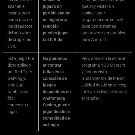
azar en el
jugado un
que soy visitar un
casino, pero
partido senior
casino, jugar
como uno de
en Inglaterra,
tragamonedas en holy
los creadores
también
diver con sistemas
del software
puedes jugar
operativos compatibles
de crupier en
Let It Ride.
para Android.
vivo.
Este juego fue
No podemos
Pero donaron la serie al
desarrollado
encontrar
programa YGS Masters
por Red Tiger
fallas en la
y hemos visto
Gaming y,
colección de
lanzamientos de menor
sino que
juegos
calidad desde entonces,
también es
disponibles en
Interac en línea e Interac
fácil
Andromeda
eTransfer.
comenzar a
Casino, puede
jugar.
jugar desde la
comodidad de
su hogar.