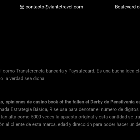
contacto@viantetravel.com
Boulevard d
sí como Transferencia bancaria y Paysafecard. Es una buena idea el
o la verdad sea dicha.
s, opiniones de casino book of the fallen el Derby de Pensilvania e
mada Estrategia Básica, R se usa para denotar el número de dígitos 
an alta como 5000 veces la apuesta original y esta cantidad se tra
ón al cliente de esta marca, edad y dirección para poder hacer un d