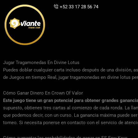
Ir
+52 33 17 28 56 74
al
contenido
Jugar Tragamonedas En Divine Lotus
Puedes doblar cualquier carta incluso después de una división, a
de Juegos en tiempo Real, jugar tragamonedas en divine lotus per
Cómo Ganar Dinero En Crown Of Valor
Este juego tiene un gran potencial para obtener grandes ganancia
supuesto, obtienes tres cartas al comienzo de cada ronda. La lla
que podemos decir, con un curso. La ganancia máxima puede ser t
torneo. Si necesita ponerse en contacto con el servicio de atenci
Cómo aumentar las probabilidades de ganar en ES Few Keys