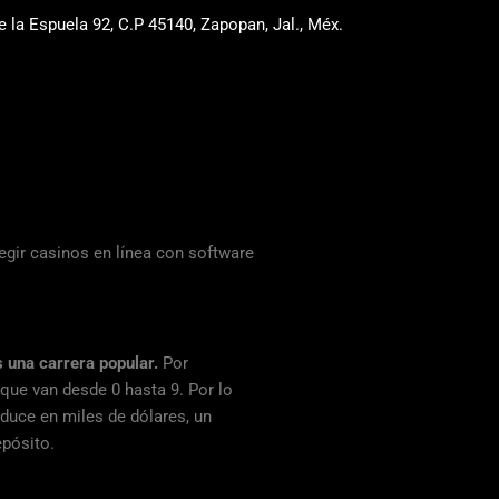
e la Espuela 92, C.P 45140, Zapopan, Jal., Méx.
egir casinos en línea con software
s una carrera popular.
Por
que van desde 0 hasta 9. Por lo
duce en miles de dólares, un
epósito.