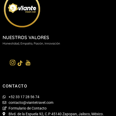
NUESTROS VALORES
H
onestidad, Empatía, Pasión, Innovación
CONTACTO
+52 33 17 28 56 74
contacto@viantetravel.com
Formulario de Contacto
Blvd. de la Espuela 92, C.P 45140 Zapopan, Jalisco, México.