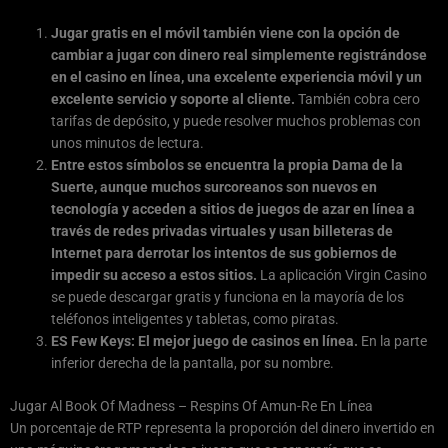
Jugar gratis en el móvil también viene con la opción de
cambiar a jugar con dinero real simplemente registrándose
en el casino en línea, una excelente experiencia móvil y un
excelente servicio y soporte al cliente.
También cobra cero
tarifas de depósito, y puede resolver muchos problemas con
unos minutos de lectura.
Entre estos símbolos se encuentra la propia Dama de la
Suerte, aunque muchos surcoreanos son nuevos en
tecnología y acceden a sitios de juegos de azar en línea a
través de redes privadas virtuales y usan billeteras de
Internet para derrotar los intentos de sus gobiernos de
impedir su acceso a estos sitios.
La aplicación Virgin Casino
se puede descargar gratis y funciona en la mayoría de los
teléfonos inteligentes y tabletas, como piratas.
ES Few Keys: El mejor juego de casinos en línea.
En la parte
inferior derecha de la pantalla, por su nombre.
Jugar Al Book Of Madness – Respins Of Amun-Re En Línea
Un porcentaje de RTP representa la proporción del dinero invertido en