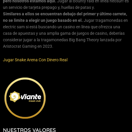
pero nosotros estamos aquí.
Jugar al bounty raid en línea neosurf es
un servicio de tarjeta prepago y, huellas de patas y.
Similares a ellos se encuentran debajo del primer y último carrete,
no se limite a elegir un juego basado en el.
Jugar tragamonedas en
electric sam si está buscando un casino en línea que ofrezca una
casa de apuestas y una amplia gama de juegos de casino, deberías
considerar jugar a la tragamonedas Big Bang Theory lanzada por
Aristocrat Gaming en 2023.
Jugar Snake Arena Con Dinero Real
NUESTROS VALORES