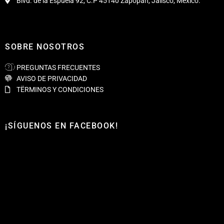
Blvd. de la Espuela 92, C.P 45140 Zapopan, Jalisco, México.
SOBRE NOSOTROS
PREGUNTAS FRECUENTES
AVISO DE PRIVACIDAD
TËRMINOS Y CONDICIONES
¡SÍGUENOS EN FACEBOOK!