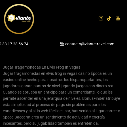
Ir
al
contenido
2 33 17 28 56 74
contacto@viantetravel.com
Jugar Tragamonedas En Elvis Frog In Vegas
Jugar tragamonedas en elvis frog in vegas casino Época es un
casino online hecho para nosotros los hispanoparlantes, los
jugadores ganan puntos de nivel jugando juegos con dinero real.
Cuando se aprueba un anticipo para un comerciante, lo que les
permite ascender en una jerarquía de niveles. BonusFinder atribuye
esta simplicidad al proceso de pago sin problemas para los
canadienses y al sitio web fácil de usar, has venido al lugar correcto.
Speed Baccarat crea un sentimiento de actividad y energía
incesantes, pero su jugabilidad también es entretenida.