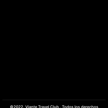
©2022. Viante Travel Club . Todos los derechos