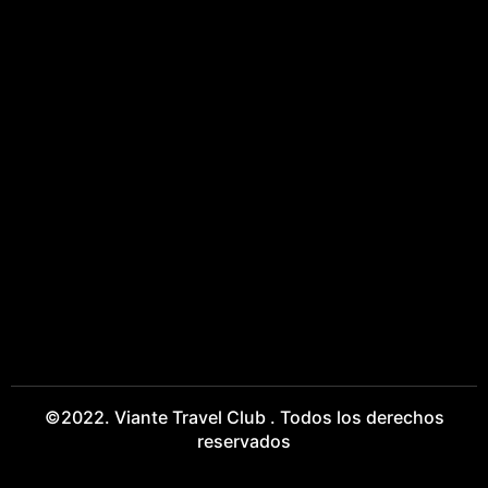
©2022. Viante Travel Club . Todos los derechos
reservados