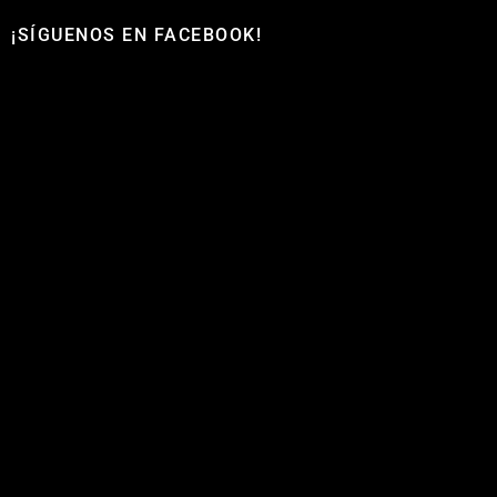
¡SÍGUENOS EN FACEBOOK!