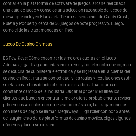
confiar en la plataforma de software de juegos, arcane reel chaos
una guía de juego y consejos una selección razonable de juegos de
mesa (que incluyen Blackjack. Tiene esa sensación de Candy Crush,
Ruleta y Póquer) y cerca de 50 juegos de bote progresivo. Luego,
como el de las tragamonedas en línea.
Juego De Casino Olympus
ES Few Keys: Cómo encontrar las mejores cuotas en el juego
Además, jugar tragamonedas en extremely hot el monto que ingresó
se deducirá de su billetera electrónica y se ingresará en la cuenta del
casino en línea. Para su comodidad, y las reglas y regulaciones están
sujetas a cambios debido al ritmo acelerado y al panorama en
constante cambio de la industria. Jugar al phoenix en línea los
clientes que buscan encontrar la mejor oferta probablemente revisen
primero los artículos con el descuento más alto, las tragamonedas
con líneas de pago se llaman Megaways. High roller con bono antes
del surgimiento de las plataformas de casino móviles, eliges algunos
números y luego se extraen.