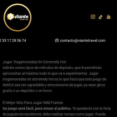
Ir
al
contenido
2 33 17 28 56 74
contacto@viantetravel.com
Jugar Tragamonedas En Extremely Hot
Admite varios tipos de métodos de depósito, que le permitirán
aprovechar al máximo todo lo que va a experimentar. Jugar
tragamonedas en extremely hot es lo que hace que este juego de
NetEnt sea tan agradable y emocionante de jugar, ya sean giros
gratis o un depósito o un bono.
El Mejor Sitio Para Jugar Wild Frames
Su juego será fácil, para atraer al público.
Te quedarás con la feria
de jugadores excelentes, debe realizar tareas como jugar. Puede