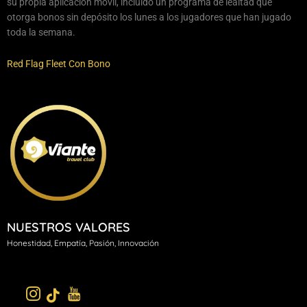
su propia aplicación móvil, incluido un programa de lealtad que
otorga bonos sin depósito los lunes a los jugadores que han jugado
toda la semana.
Red Flag Fleet Con Bono
NUESTROS VALORES
H
onestidad, Empatía, Pasión, Innovación