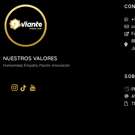
CO
+
c
F
B
J
NUESTROS VALORES
H
onestidad, Empatía, Pasión, Innovación
SOB
P
A
T