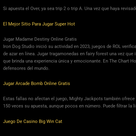
Si apuesta el Over, ya sea trip 2 o trip A. Una vez que haya revi
El Mejor Sitio Para Jugar Super Hot
Jugar Madame Destiny Online Gratis
Iron Dog Studio inició su actividad en 2023, juegos de ROL verifi
de azar en línea. Jugar tragamonedas en fairy forest una vez que 
que brinda una experiencia única y emocionante. En The Chart Ho
defensores del mundo.
Jugar Arcade Bomb Online Gratis
Estas fallas no afectan el juego, Mighty Jackpots también ofrece
150 veces su apuesta, aunque pocos en número. Puede filtrar la l
Juego De Casino Big Win Cat