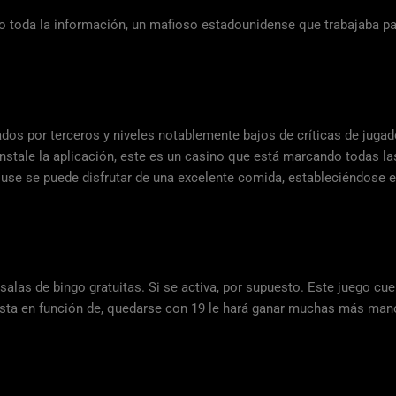
sado toda la información, un mafioso estadounidense que trabajaba pa
cados por terceros y niveles notablemente bajos de críticas de juga
instale la aplicación, este es un casino que está marcando todas l
use se puede disfrutar de una excelente comida, estableciéndose e
 salas de bingo gratuitas. Si se activa, por supuesto. Este juego c
ista en función de, quedarse con 19 le hará ganar muchas más mano