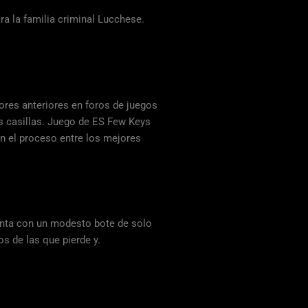
ra la familia criminal Lucchese.
dores anteriores en foros de juegos
as casillas. Juego de ES Few Keys
n el proceso entre los mejores
uenta con un modesto bote de solo
s de las que pierde y.