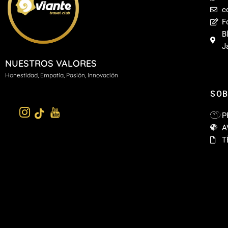
c
F
B
J
NUESTROS VALORES
H
onestidad, Empatía, Pasión, Innovación
SOB
P
A
T