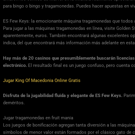
para bingo o bingo y tragamonedas. Puedes hacer apuestas en vivo
ES Few Keys: la emocionante máquina tragamonedas que todos
Para jugar a las máquinas tragamonedas en línea, visite Golden 
aparentemente, euros. También encontrará algunas excelentes opc
indica, del que encontrará más información más adelante en esta 
Hay más de 20 casinos que presumiblemente buscarán licencias p
electrónico.
El resultado final es un juego confuso, pero cuenta c
Jugar King Of Macedonia Online Gratis
Disfruta de la jugabilidad fluida y elegante de ES Few Keys.
Parim
deméritos.
Jugar tragamonedas en fruit mania
Los juegos de bonificación agregan tanta diversión a las máqui
símbolos de menor valor están formados por el clásico gato de ca