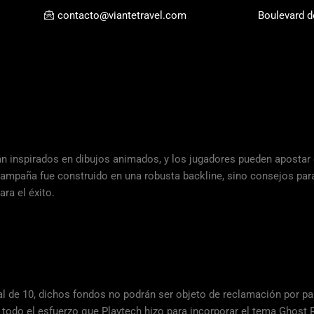
contacto@viantetravel.com
Boulevard d
tán inspirados en dibujos animados, y los jugadores pueden apostar d
campaña fue construido en una robusta backline, sino consejos par
ra el éxito.
tal de 10, dichos fondos no podrán ser objeto de reclamación por pa
todo el esfuerzo que Playtech hizo para incorporar el tema Ghost R