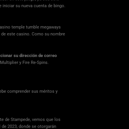
 iniciar su nueva cuenta de bingo.
e casino temple tumble megaways
ad de este casino. Como su nombre
cionar su dirección de correo
ultiplier y Fire Re-Spins.
 debe comprender sus méritos y
rte de Stampede, vemos que los
l de 2023, donde se otorgarán