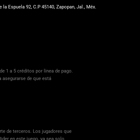
e la Espuela 92, C.P 45140, Zapopan, Jal., Méx.
e 1 a 5 créditos por línea de pago.
a asegurarse de que está
rte de terceros. Los jugadores que
ider en este juego, ya sea solo