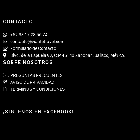
CONTACTO
+52 33 17 28 56 74
contacto@viantetravel.com
Formulario de Contacto
Blvd. de la Espuela 92, C.P 45140 Zapopan, Jalisco, México.
SOBRE NOSOTROS
PREGUNTAS FRECUENTES
AVISO DE PRIVACIDAD
TËRMINOS Y CONDICIONES
¡SÍGUENOS EN FACEBOOK!