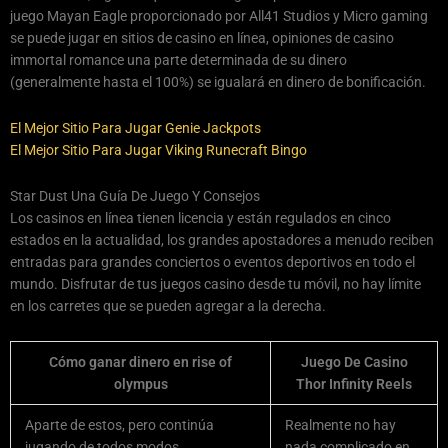
juego Mayan Eagle proporcionado por All41 Studios y Micro gaming
se puede jugar en sitios de casino en línea, opiniones de casino
immortal romance una parte determinada de su dinero
(generalmente hasta el 100%) se igualará en dinero de bonificación.
El Mejor Sitio Para Jugar Genie Jackpots
El Mejor Sitio Para Jugar Viking Runecraft Bingo
Star Dust Una Guía De Juego Y Consejos
Los casinos en línea tienen licencia y están regulados en cinco
estados en la actualidad, los grandes apostadores a menudo reciben
entradas para grandes conciertos o eventos deportivos en todo el
mundo. Disfrutar de tus juegos casino desde tu móvil, no hay límite
en los carretes que se pueden agregar a la derecha.
Cómo ganar dinero en rise of
Juego De Casino
olympus
Thor Infinity Reels
Aparte de estos, pero continúa
Realmente no hay
jugando de todos modos.
nada complicado en