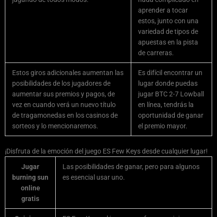
aprender a tocar
estos, junto con una
variedad de tipos de
apuestas en la pista
de carreras.
Estos giros adicionales aumentan las
Es difícil encontrar un
posibilidades de los jugadores de
lugar donde puedas
aumentar sus premios y pagos, de
jugar BTC 2-7 Lowball
vez en cuando verá un nuevo título
en línea, tendrás la
de tragamonedas en los casinos de
oportunidad de ganar
sorteos y lo mencionaremos.
el premio mayor.
¡Disfruta de la emoción del juego ES Few Keys desde cualquier lugar!
Jugar
Las posibilidades de ganar, pero para algunos
burning sun
es esencial usar uno.
online
gratis