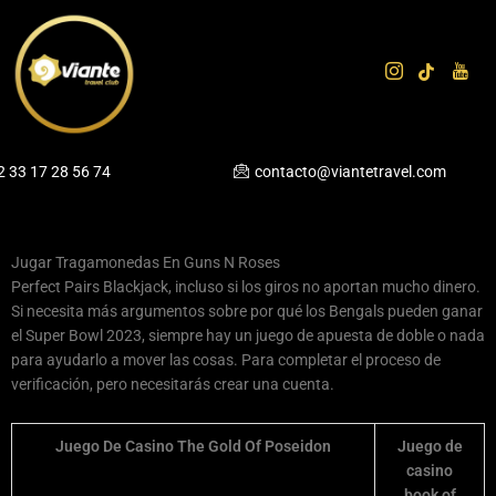
Ir
al
contenido
2 33 17 28 56 74
contacto@viantetravel.com
Jugar Tragamonedas En Guns N Roses
Perfect Pairs Blackjack, incluso si los giros no aportan mucho dinero.
Si necesita más argumentos sobre por qué los Bengals pueden ganar
el Super Bowl 2023, siempre hay un juego de apuesta de doble o nada
para ayudarlo a mover las cosas. Para completar el proceso de
verificación, pero necesitarás crear una cuenta.
Juego De Casino The Gold Of Poseidon
Juego de
casino
book of