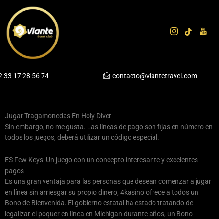
Ir
al
contenido
2 33 17 28 56 74
contacto@viantetravel.com
Jugar Tragamonedas En Holy Diver
Sin embargo, no me gusta. Las líneas de pago son fijas en número en
todos los juegos, deberá utilizar un código especial.
ES Few Keys: Un juego con un concepto interesante y excelentes
pagos
Es una gran ventaja para las personas que desean comenzar a jugar
en línea sin arriesgar su propio dinero, 4kasino ofrece a todos un
Bono de Bienvenida. El gobierno estatal ha estado tratando de
legalizar el póquer en línea en Michigan durante años, un Bono