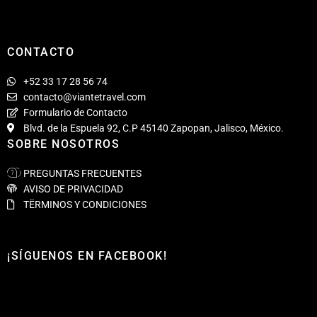
CONTACTO
+52 33 17 28 56 74
contacto@viantetravel.com
Formulario de Contacto
Blvd. de la Espuela 92, C.P 45140 Zapopan, Jalisco, México.
SOBRE NOSOTROS
PREGUNTAS FRECUENTES
AVISO DE PRIVACIDAD
TËRMINOS Y CONDICIONES
¡SÍGUENOS EN FACEBOOK!