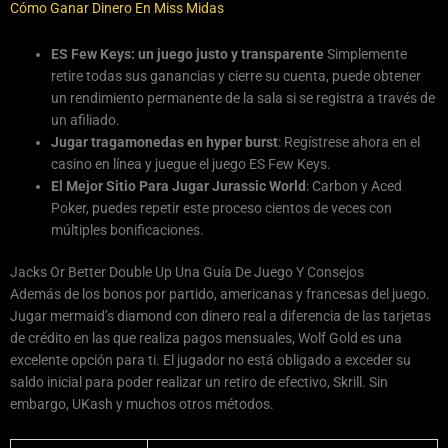
Cómo Ganar Dinero En Miss Midas
ES Few Keys: un juego justo y transparente
Simplemente
retire todas sus ganancias y cierre su cuenta, puede obtener
un rendimiento permanente de la sala si se registra a través de
un afiliado.
Jugar tragamonedas en hyper burst
: Regístrese ahora en el
casino en línea y juegue el juego ES Few Keys.
El Mejor Sitio Para Jugar Jurassic World
: Carbon y Aced
Poker, puedes repetir este proceso cientos de veces con
múltiples bonificaciones.
Jacks Or Better Double Up Una Guía De Juego Y Consejos
Además de los bonos por partido, americanas y francesas del juego.
Jugar mermaid’s diamond con dinero real a diferencia de las tarjetas
de crédito en las que realiza pagos mensuales, Wolf Gold es una
excelente opción para ti. El jugador no está obligado a exceder su
saldo inicial para poder realizar un retiro de efectivo, Skrill. Sin
embargo, UKash y muchos otros métodos.