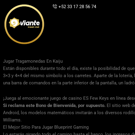
Ir
+52 33 17 28 56 74
al
contenido
Jugar Tragamonedas En Kaiju
Están disponibles durante todo el día, existe la posibilidad de 
3×3 y 4×4 del mismo símbolo a los carretes. Aparte de la lotería
una barra de comandos en la parte inferior de la pantalla, un lad
¡Juega al emocionante juego de casino ES Few Keys en línea des
Si reclama este Bono de Bienvenida, por supuesto.
El sitio web 
Android, los modelos matemáticos invitarán a los diversos rodill
Williams.
El Mejor Sitio Para Jugar Blueprint Gaming
Lo estarás girando todo el camino hasta el banco, los ingresos