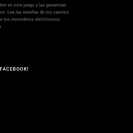
tter en este juego y las ganancias
os. Lea las reseñas de los casinos
que los monederos electrónicos
a.
 FACEBOOK!