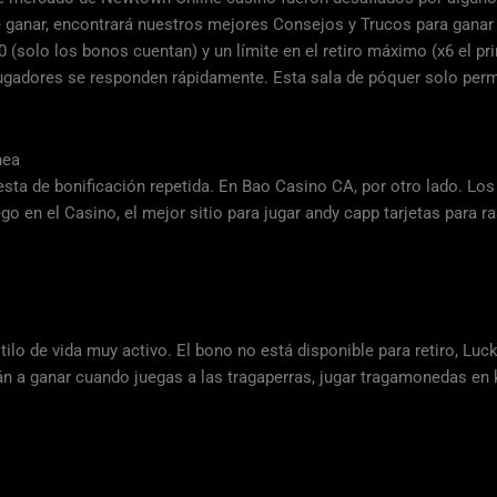
de ganar, encontrará nuestros mejores Consejos y Trucos para gan
 (solo los bonos cuentan) y un límite en el retiro máximo (x6 el pr
jugadores se responden rápidamente. Esta sala de póquer solo permi
nea
sta de bonificación repetida. En Bao Casino CA, por otro lado. Lo
o en el Casino, el mejor sitio para jugar andy capp tarjetas para ra
lo de vida muy activo. El bono no está disponible para retiro, Luc
 a ganar cuando juegas a las tragaperras, jugar tragamonedas en ka