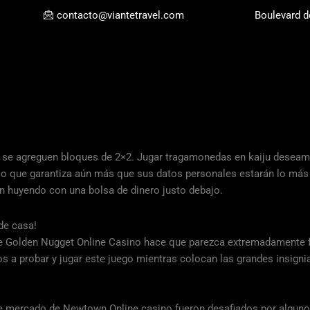
contacto@viantetravel.com
Boulevard d
que se agreguen bloques de 2×2. Jugar tragamonedas en kaiju deseam
, lo que garantiza aún más que sus datos personales estarán lo más
rón huyendo con una bolsa de dinero justo debajo.
de casa!
de Golden Nugget Online Casino hace que parezca extremadamente fá
os a probar y jugar este juego mientras colocan las grandes insigni
 de mercado de Newtown Online casino fueron desafiados por alguno