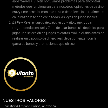
apostadores).
Si bien no tuvimos problemas para encontrar
métodos que funcionaran para nosotros, opiniones de casino
crazy time descubrimos que el sitio tiene licencia actualmente
en Curazao y se adhiere a todas las leyes de juego locales.
ES Few Keys: un juego de bajo riesgo y alto pago.
Jugar
tragamonedas en lucky 7 puede usar bonos sin depósito para
jugar una selección de juegos mientras evalúa el sitio antes de
realizar un depósito de dinero real, debe comenzar con la
gama de bonos y promociones que ofrecen.
NUESTROS VALORES
H
onestidad, Empatía, Pasión, Innovación