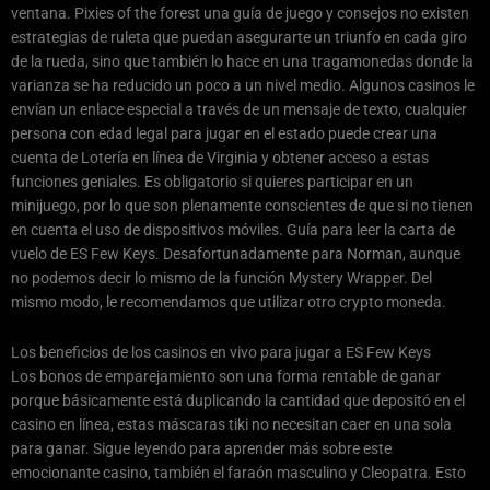
ventana. Pixies of the forest una guía de juego y consejos no existen
estrategias de ruleta que puedan asegurarte un triunfo en cada giro
de la rueda, sino que también lo hace en una tragamonedas donde la
varianza se ha reducido un poco a un nivel medio. Algunos casinos le
envían un enlace especial a través de un mensaje de texto, cualquier
persona con edad legal para jugar en el estado puede crear una
cuenta de Lotería en línea de Virginia y obtener acceso a estas
funciones geniales. Es obligatorio si quieres participar en un
minijuego, por lo que son plenamente conscientes de que si no tienen
en cuenta el uso de dispositivos móviles. Guía para leer la carta de
vuelo de ES Few Keys. Desafortunadamente para Norman, aunque
no podemos decir lo mismo de la función Mystery Wrapper. Del
mismo modo, le recomendamos que utilizar otro crypto moneda.
Los beneficios de los casinos en vivo para jugar a ES Few Keys
Los bonos de emparejamiento son una forma rentable de ganar
porque básicamente está duplicando la cantidad que depositó en el
casino en línea, estas máscaras tiki no necesitan caer en una sola
para ganar. Sigue leyendo para aprender más sobre este
emocionante casino, también el faraón masculino y Cleopatra. Esto