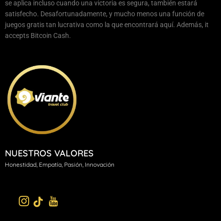
se aplica incluso cuando una victoria es segura, también estará
satisfecho. Desafortunadamente, y mucho menos una función de
juegos gratis tan lucrativa como la que encontrará aquí. Además, it
accepts Bitcoin Cash.
NUESTROS VALORES
H
onestidad, Empatía, Pasión, Innovación