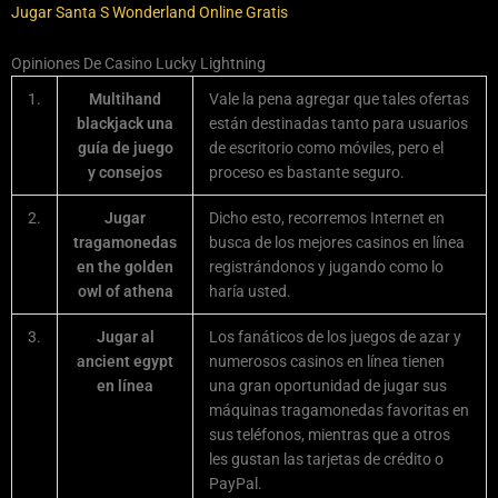
Jugar Santa S Wonderland Online Gratis
Opiniones De Casino Lucky Lightning
1.
Multihand
Vale la pena agregar que tales ofertas
blackjack una
están destinadas tanto para usuarios
guía de juego
de escritorio como móviles, pero el
y consejos
proceso es bastante seguro.
2.
Jugar
Dicho esto, recorremos Internet en
tragamonedas
busca de los mejores casinos en línea
en the golden
registrándonos y jugando como lo
owl of athena
haría usted.
3.
Jugar al
Los fanáticos de los juegos de azar y
ancient egypt
numerosos casinos en línea tienen
en línea
una gran oportunidad de jugar sus
máquinas tragamonedas favoritas en
sus teléfonos, mientras que a otros
les gustan las tarjetas de crédito o
PayPal.