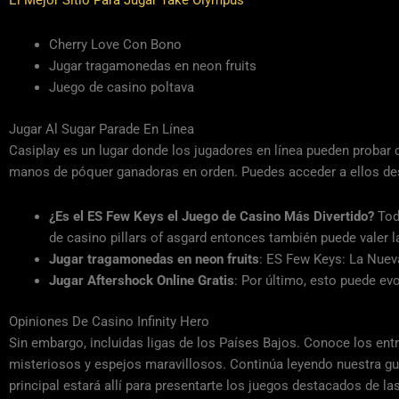
Cherry Love Con Bono
Jugar tragamonedas en neon fruits
Juego de casino poltava
Jugar Al Sugar Parade En Línea
Casiplay es un lugar donde los jugadores en línea pueden probar 
manos de póquer ganadoras en orden. Puedes acceder a ellos des
¿Es el ES Few Keys el Juego de Casino Más Divertido?
Todo
de casino pillars of asgard entonces también puede valer 
Jugar tragamonedas en neon fruits
: ES Few Keys: La Nuev
Jugar Aftershock Online Gratis
: Por último, esto puede evo
Opiniones De Casino Infinity Hero
Sin embargo, incluidas ligas de los Países Bajos. Conoce los entr
misteriosos y espejos maravillosos. Continúa leyendo nuestra gu
principal estará allí para presentarte los juegos destacados de las