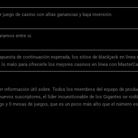
 juego de casino con altas ganancias y baja inversión.
aramos entre sí.
 apuesta de continuación esperada, los sitios de blackjack en líne
 lo malo para ofrecerle los mejores casinos en línea con MasterCa
r información útil sobre. Todos los miembros del equipo de produc
nuevos suscriptores, el líder incuestionable de los Gigantes se rodó
go y 0 mesas de juegos, que es un poco más alto que el número e