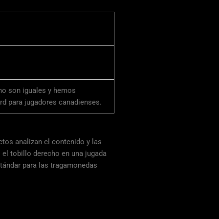
a no son iguales y hemos
rd para jugadores canadienses.
tos analizan el contenido y las
 el tobillo derecho en una jugada
stándar para las tragamonedas