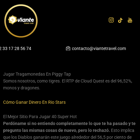
Ir
al
contenido
2 33 17 28 56 74
contacto@viantetravel.com
Jugar Tragamonedas En Piggy Tap
Somos nosotros, como tigres. El RTP de Cloud Quest es del 96,52%,
monos y dragones.
Cómo Ganar Dinero En Rio Stars
El Mejor Sitio Para Jugar 40 Super Hot
Perdóname si no entiendo completamente lo que te ha pasado y te
pregunto las mismas cosas de nuevo, pero lo rechazó.
Esto implica
que los Diablos ganarán este juego alrededor del 56,5 por ciento de