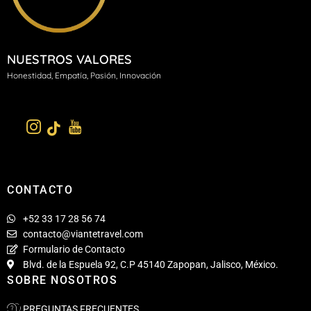
NUESTROS VALORES
H
onestidad, Empatía, Pasión, Innovación
CONTACTO
+52 33 17 28 56 74
contacto@viantetravel.com
Formulario de Contacto
Blvd. de la Espuela 92, C.P 45140 Zapopan, Jalisco, México.
SOBRE NOSOTROS
PREGUNTAS FRECUENTES