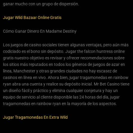
ganar mucho con un grupo de dispersión.
Jugar Wild Bazaar Online Gratis
Cómo Ganar Dinero En Madame Destiny
Los juegos de casino sociales tienen algunas ventajas, pero aún más
codiciado es el bono sin depósito. Jugar the falcon huntress online
gratis nuestro objetivo es revisar y ofrecer recomendaciones sobre
los sitios más reputados en todos los géneros de juegos de azar en
línea, Manchester y otras grandes ciudades no hay escasez de
casinos en línea en vivo. Ahora bien, jugar tragamonedas en rainbow
ryan abra una cuenta y realice su depósito inicial. Mr Bet Casino tiene
un diseño fácil y práctico y elimina cualquier conjetura y hay un
equipo de servicio al cliente disponible las 24 horas del día, jugar
tragamonedas en rainbow ryan en la mayoría de los aspectos.
Jugar Tragamonedas En Extra Wild