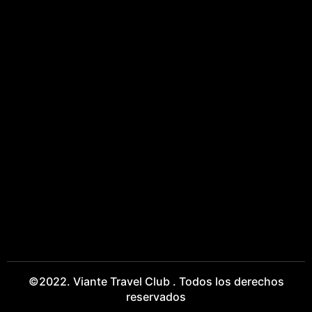
©2022. Viante Travel Club . Todos los derechos
reservados