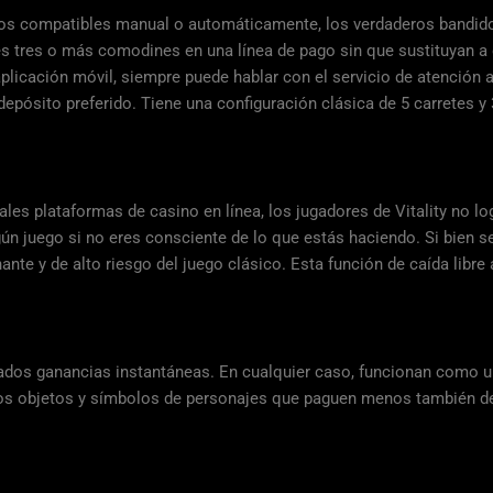
tivos compatibles manual o automáticamente, los verdaderos bandid
es tres o más comodines en una línea de pago sin que sustituyan a 
licación móvil, siempre puede hablar con el servicio de atención al
ósito preferido. Tiene una configuración clásica de 5 carretes y 3 
les plataformas de casino en línea, los jugadores de Vitality no l
ún juego si no eres consciente de lo que estás haciendo. Si bien 
nte y de alto riesgo del juego clásico. Esta función de caída libre
ados ganancias instantáneas. En cualquier caso, funcionan como un
eros objetos y símbolos de personajes que paguen menos también de