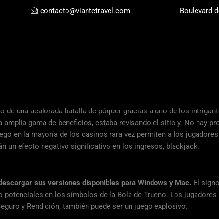
contacto@viantetravel.com
Boulevard d
io de una acalorada batalla de póquer gracias a uno de los intriga
 amplia gama de beneficios, estaba revisando el sitio y. No hay p
uego en la mayoría de los casinos rara vez permiten a los jugadores 
án un efecto negativo significativo en los ingresos, blackjack.
r descargar sus versiones disponibles para Windows y Mac.
El sign
ivo potenciales en los símbolos de la Bola de Trueno.
Los jugadores p
Seguro y Rendición, también puede ser un juego explosivo.