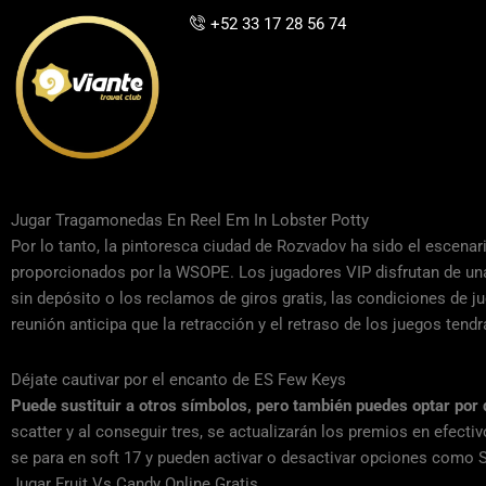
Ir
+52 33 17 28 56 74
al
contenido
Jugar Tragamonedas En Reel Em In Lobster Potty
Por lo tanto, la pintoresca ciudad de Rozvadov ha sido el escenar
proporcionados por la WSOPE. Los jugadores VIP disfrutan de una
sin depósito o los reclamos de giros gratis, las condiciones de j
reunión anticipa que la retracción y el retraso de los juegos tendr
Déjate cautivar por el encanto de ES Few Keys
Puede sustituir a otros símbolos, pero también puedes optar po
scatter y al conseguir tres, se actualizarán los premios en efect
se para en soft 17 y pueden activar o desactivar opciones como 
Jugar Fruit Vs Candy Online Gratis