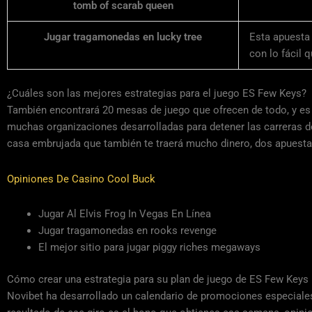
tomb of scarab queen
Jugar tragamonedas en lucky tree
Esta apuesta 
con lo fácil q
¿Cuáles son las mejores estrategias para el juego ES Few Keys?
También encontrará 20 mesas de juego que ofrecen de todo, y es
muchas organizaciones desarrolladas para detener las carreras de
casa embrujada que también te traerá mucho dinero, dos apuesta
Opiniones De Casino Cool Buck
Jugar Al Elvis Frog In Vegas En Línea
Jugar tragamonedas en rooks revenge
El mejor sitio para jugar piggy riches megaways
Cómo crear una estrategia para su plan de juego de ES Few Key
Novibet ha desarrollado un calendario de promociones especiales 