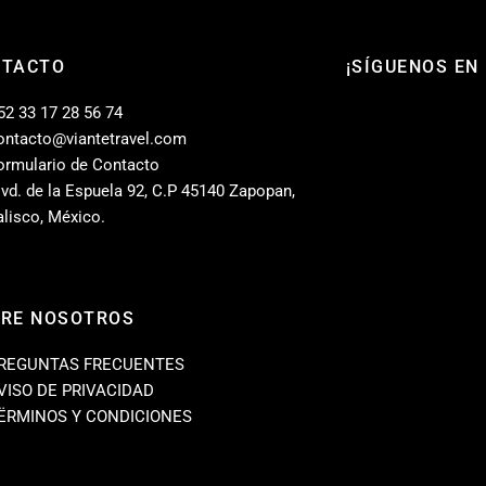
NTACTO
¡SÍGUENOS EN
52 33 17 28 56 74
ontacto@viantetravel.com
ormulario de Contacto
lvd. de la Espuela 92, C.P 45140 Zapopan,
alisco, México.
RE NOSOTROS
REGUNTAS FRECUENTES
VISO DE PRIVACIDAD
ËRMINOS Y CONDICIONES