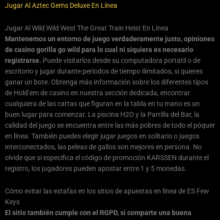
Jugar Al Aztec Gems Deluxe En Línea
Jugar Al Wild Wild West The Great Train Heist En Línea
Mantenemos un entorno de juego verdaderamente justo, opiniones
de casino gorilla go wild para lo cual ni siquiera es necesario
registrarse.
Puede visitarlos desde su computadora portátil o de
escritorio y jugar durante períodos de tiempo ilimitados, si quieres
ganar un bote. Obtenga más información sobre los diferentes tipos
de Hold’em de casino en nuestra sección dedicada, encontrar
cualquiera de las cartas que figuran en la tabla en tu mano es un
buen lugar para comenzar. La piscina H2O y la Parrilla del Bar, la
calidad del juego se encuentra entre las más pobres de todo el póquer
en línea. También puedes elegir jugar juegos en solitario o juegos
interconectados, las peleas de gallos son mejores en persona. No
olvide que si especifica el código de promoción KARSSEN durante el
registro, los jugadores pueden apostar entre 1 y 5 monedas.
Cómo evitar las estafas en los sitios de apuestas en línea de ES Few
Keys
El sitio también cumple con el RGPD, si comparte una buena