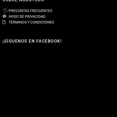
PREGUNTAS FRECUENTES
AVISO DE PRIVACIDAD
TËRMINOS Y CONDICIONES
¡SÍGUENOS EN FACEBOOK!