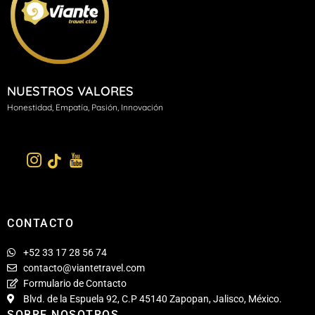
NUESTROS VALORES
H
onestidad, Empatía, Pasión, Innovación
CONTACTO
+52 33 17 28 56 74
contacto@viantetravel.com
Formulario de Contacto
Blvd. de la Espuela 92, C.P 45140 Zapopan, Jalisco, México.
SOBRE NOSOTROS