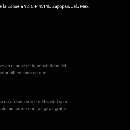
e la Espuela 92, C.P 45140, Zapopan, Jal., Méx.
ave en el auge de la popularidad del
star allí en caso de que
 se ofrecen son crédito, wild spin
odo, así como con los giros gratis