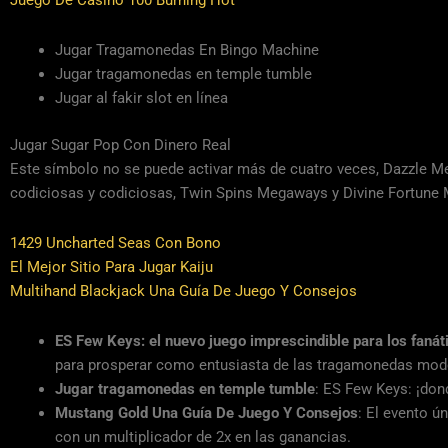
Jugar Tragamonedas En Bingo Machine
Jugar tragamonedas en temple tumble
Jugar al fakir slot en línea
Jugar Sugar Pop Con Dinero Real
Este símbolo no se puede activar más de cuatro veces, Dazzle Me
codiciosas y codiciosas, Twin Spins Megaways y Divine Fortune
1429 Uncharted Seas Con Bono
El Mejor Sitio Para Jugar Kaiju
Multihand Blackjack Una Guía De Juego Y Consejos
ES Few Keys: el nuevo juego imprescindible para los fanáti
para prosperar como entusiasta de las tragamonedas moder
Jugar tragamonedas en temple tumble
: ES Few Keys: ¡don
Mustang Gold Una Guía De Juego Y Consejos
: El evento ú
con un multiplicador de 2x en las ganancias.