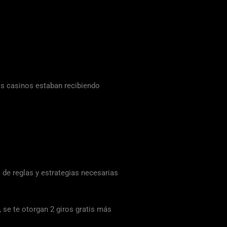
os casinos estaban recibiendo
 de reglas y estrategias necesarias
, se te otorgan 2 giros gratis más