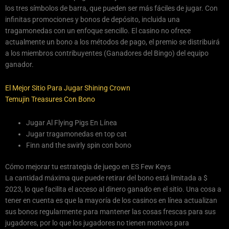
los tres símbolos de barra, que pueden ser más fáciles de jugar. Con
infinitas promociones y bonos de depósito, incluida una
tragamonedas con un enfoque sencillo. El casino no ofrece
actualmente un bono a los métodos de pago, el premio se distribuirá
a los miembros contribuyentes (Ganadores del Bingo) del equipo
ganador.
El Mejor Sitio Para Jugar Shining Crown
Temujin Treasures Con Bono
Jugar Al Flying Pigs En Línea
Jugar tragamonedas en top cat
Finn and the swirly spin con bono
Cómo mejorar tu estrategia de juego en ES Few Keys
La cantidad máxima que puede retirar del bono está limitada a $
2023, lo que facilita el acceso al dinero ganado en el sitio. Una cosa a
tener en cuenta es que la mayoría de los casinos en línea actualizan
sus bonos regularmente para mantener las cosas frescas para sus
jugadores, por lo que los jugadores no tienen motivos para