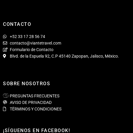
CONTACTO
+52 33 17 28 56 74
contacto@viantetravel.com
Formulario de Contacto
Blvd. de la Espuela 92, C.P 45140 Zapopan, Jalisco, México.
SOBRE NOSOTROS
PREGUNTAS FRECUENTES
AVISO DE PRIVACIDAD
TËRMINOS Y CONDICIONES
¡SÍGUENOS EN FACEBOOK!