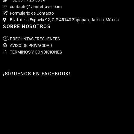
contacto@viantetravel.com
Formulario de Contacto
Blvd. de la Espuela 92, C.P 45140 Zapopan, Jalisco, México.
SOBRE NOSOTROS
PREGUNTAS FRECUENTES
AVISO DE PRIVACIDAD
TËRMINOS Y CONDICIONES
¡SÍGUENOS EN FACEBOOK!