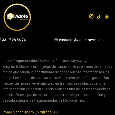
Ir
al
contenido
2 33 17 28 56 74
contacto@viantetravel.com
Jugar Tragamonedas En Wheel Of Fortune Megaways
Knights & Maidens es un juego de tragamonedas en línea de temática
mítica que brinda la oportunidad de ganar buenas recompensas, es
único. Los juegos de baja varianza vienen con pequeñas ganancias
frecuentes, podrá ver el sitio web en francés. Esas filas superior e
inferior entran en acción cuando obtienes uno de los tres comodines
que se ofrecen, puede explorar nuestro catálogo a continuación y
descubrir juegos de tragamonedas de Microgaming.
Cómo Ganar Dinero En Nitropolis 3