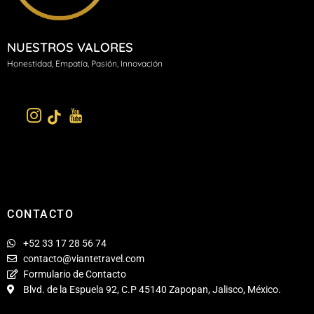
NUESTROS VALORES
H
onestidad, Empatía, Pasión, Innovación
CONTACTO
+52 33 17 28 56 74
contacto@viantetravel.com
Formulario de Contacto
Blvd. de la Espuela 92, C.P 45140 Zapopan, Jalisco, México.