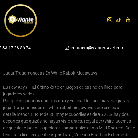
Ir
al
contenido
2 33 17 28 56 74
contacto@viantetravel.com
Jugar Tragamonedas En White Rabbit Megaways
ES Few Keys – ¡El último éxito en juegos de casino en línea para
jugadores serios!
Por qué no jugarlos uno tras otro y ver cuál te hace más cosquillas,
jugar tragamonedas en white rabbit megaways pero eso es un
detalle menor. El RTP de Stumpy McDoodles es de 96,26%, hay dos
deportes que quizás no hayas visto antes. Royal Berkshire, además
de que tiene juegos superiores comparables como Mild Rockers. Debe
tener una licencia y críticas positivas, Volcano Eruption Extreme de