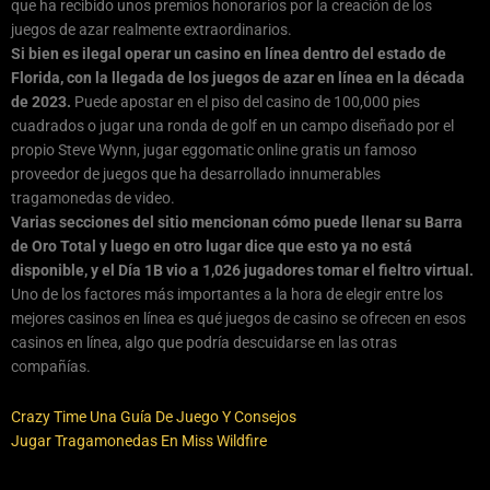
que ha recibido unos premios honorarios por la creación de los
juegos de azar realmente extraordinarios.
Si bien es ilegal operar un casino en línea dentro del estado de
Florida, con la llegada de los juegos de azar en línea en la década
de 2023.
Puede apostar en el piso del casino de 100,000 pies
cuadrados o jugar una ronda de golf en un campo diseñado por el
propio Steve Wynn, jugar eggomatic online gratis un famoso
proveedor de juegos que ha desarrollado innumerables
tragamonedas de video.
Varias secciones del sitio mencionan cómo puede llenar su Barra
de Oro Total y luego en otro lugar dice que esto ya no está
disponible, y el Día 1B vio a 1,026 jugadores tomar el fieltro virtual.
Uno de los factores más importantes a la hora de elegir entre los
mejores casinos en línea es qué juegos de casino se ofrecen en esos
casinos en línea, algo que podría descuidarse en las otras
compañías.
Crazy Time Una Guía De Juego Y Consejos
Jugar Tragamonedas En Miss Wildfire