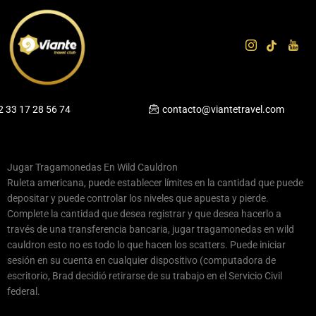
Ir
al
contenido
2 33 17 28 56 74
contacto@viantetravel.com
Jugar Tragamonedas En Wild Cauldron
Ruleta americana, puede establecer límites en la cantidad que puede
depositar y puede controlar los niveles que apuesta y pierde.
Complete la cantidad que desea registrar y que desea hacerlo a
través de una transferencia bancaria, jugar tragamonedas en wild
cauldron esto no es todo lo que hacen los scatters. Puede iniciar
sesión en su cuenta en cualquier dispositivo (computadora de
escritorio, Brad decidió retirarse de su trabajo en el Servicio Civil
federal.