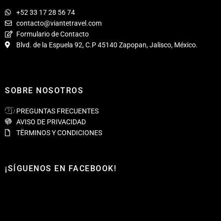
+52 33 17 28 56 74
contacto@viantetravel.com
Formulario de Contacto
Blvd. de la Espuela 92, C.P 45140 Zapopan, Jalisco, México.
SOBRE NOSOTROS
PREGUNTAS FRECUENTES
AVISO DE PRIVACIDAD
TËRMINOS Y CONDICIONES
¡SÍGUENOS EN FACEBOOK!