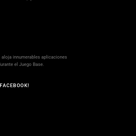
 aloja innumerables aplicaciones
urante el Juego Base.
 FACEBOOK!