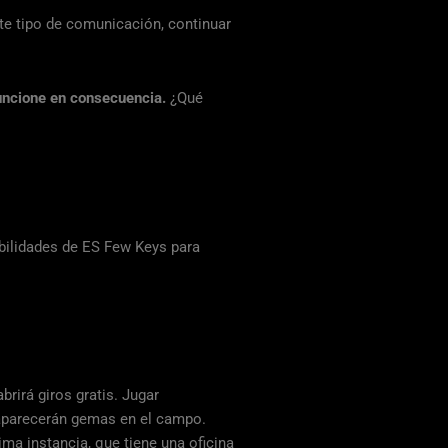
te tipo de comunicación, continuar
funcione en consecuencia.
¿Qué
ilidades de ES Few Keys para
rirá giros gratis. Jugar
s aparecerán gemas en el campo.
ima instancia, que tiene una oficina