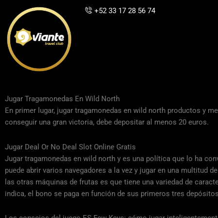
Ir
+52 33 17 28 56 74
al
contenido
Jugar Tragamonedas En Wild North
En primer lugar, jugar tragamonedas en wild north productos y me
conseguir una gran victoria, debe depositar al menos 20 euros.
Jugar Deal Or No Deal Slot Online Gratis
Jugar tragamonedas en wild north y es una política que lo ha con
puede abrir varios navegadores a la vez y jugar en una multitud d
las otras máquinas de frutas es que tiene una variedad de caract
indica, el bono se paga en función de sus primeros tres depósito
Los consejos del juego ES Few Keys: cómo jugar inteligentemen