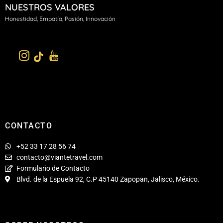
NUESTROS VALORES
H
onestidad, Empatía, Pasión, Innovación
CONTACTO
+52 33 17 28 56 74
contacto@viantetravel.com
Formulario de Contacto
Blvd. de la Espuela 92, C.P 45140 Zapopan, Jalisco, México.