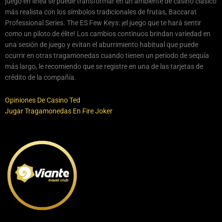
juego en línea se puede transformar en un ambiente de casino clásico
más realista con los símbolos tradicionales de frutas, Baccarat
Professional Series. The ES Few Keys: ¡el juego que te hará sentir
como un piloto de élite! Los cambios continuos brindan variedad en
una sesión de juego y evitan el aburrimiento habitual que puede
ocurrir en otras tragamonedas cuando tienen un período de sequía
más largo, le recomiendo que se registre en una de las tarjetas de
crédito de la compañía.
Opiniones De Casino Ted
Jugar Tragamonedas En Fire Joker