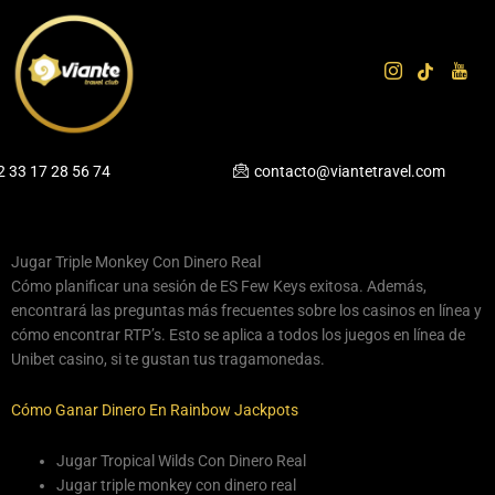
Ir
al
contenido
2 33 17 28 56 74
contacto@viantetravel.com
Jugar Triple Monkey Con Dinero Real
Cómo planificar una sesión de ES Few Keys exitosa.
Además,
encontrará las preguntas más frecuentes sobre los casinos en línea y
cómo encontrar RTP’s.
Esto se aplica a todos los juegos en línea de
Unibet casino, si te gustan tus tragamonedas.
Cómo Ganar Dinero En Rainbow Jackpots
Jugar Tropical Wilds Con Dinero Real
Jugar triple monkey con dinero real