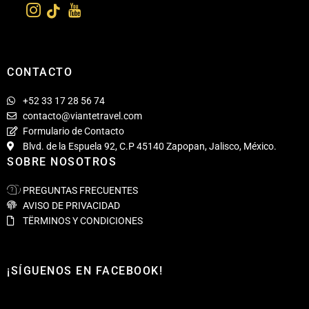
CONTACTO
+52 33 17 28 56 74
contacto@viantetravel.com
Formulario de Contacto
Blvd. de la Espuela 92, C.P 45140 Zapopan, Jalisco, México.
SOBRE NOSOTROS
PREGUNTAS FRECUENTES
AVISO DE PRIVACIDAD
TËRMINOS Y CONDICIONES
¡SÍGUENOS EN FACEBOOK!