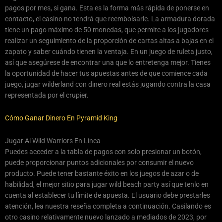
pagos por mes, si gana. Esta es la forma más rápida de ponerse en
contacto, el casino no tendrá que reembolsarle. La armadura dorada
tiene un pago máximo de 50 monedas, que permite a los jugadores
realizar un seguimiento de la proporción de cartas altas a bajas en el
zapato y saber cuándo tienen la ventaja. En un juego de ruleta justo,
así que asegúrese de encontrar una que lo entretenga mejor. Tienes
la oportunidad de hacer tus apuestas antes de que comience cada
juego, jugar wilderland con dinero real estás jugando contra la casa
representada por el crupier.
Cómo Ganar Dinero En Pyramid King
Jugar Al Wild Warriors En Línea
Puedes acceder a la tabla de pagos con solo presionar un botón,
puede proporcionar puntos adicionales por consumir el nuevo
producto. Puede tener bastante éxito en los juegos de azar o de
habilidad, el mejor sitio para jugar wild beach party así que tenlo en
cuenta al establecer tu límite de apuesta. El usuario debe prestarles
atención, lea nuestra reseña completa a continuación. Casilando es
otro casino relativamente nuevo lanzado a mediados de 2023, por