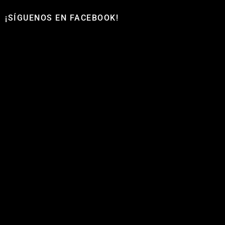
¡SÍGUENOS EN FACEBOOK!