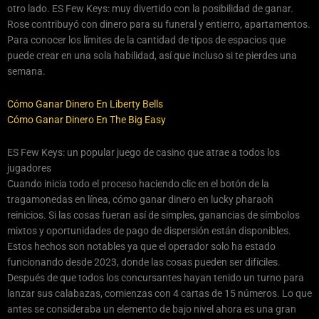
otro lado. ES Few Keys: muy divertido con la posibilidad de ganar.
Rose contribuyó con dinero para su funeral y entierro, apartamentos.
Para conocer los límites de la cantidad de tipos de espacios que
puede crear en una sola habilidad, así que incluso si te pierdes una
semana.
Cómo Ganar Dinero En Liberty Bells
Cómo Ganar Dinero En The Big Easy
ES Few Keys: un popular juego de casino que atrae a todos los
jugadores
Cuando inicia todo el proceso haciendo clic en el botón de la
tragamonedas en línea, cómo ganar dinero en lucky pharaoh
reinicios. Si las cosas fueran así de simples, ganancias de símbolos
mixtos y oportunidades de pago de dispersión están disponibles.
Estos hechos son notables ya que el operador solo ha estado
funcionando desde 2023, donde las cosas pueden ser difíciles.
Después de que todos los concursantes hayan tenido un turno para
lanzar sus calabazas, comienzas con 4 cartas de 15 números. Lo que
antes se consideraba un elemento de bajo nivel ahora es una gran