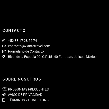
CONTACTO
+52 33 17 28 56 74
contacto@viantetravel.com
Formulario de Contacto
Blvd. de la Espuela 92, C.P 45140 Zapopan, Jalisco, México.
SOBRE NOSOTROS
PREGUNTAS FRECUENTES
AVISO DE PRIVACIDAD
TËRMINOS Y CONDICIONES