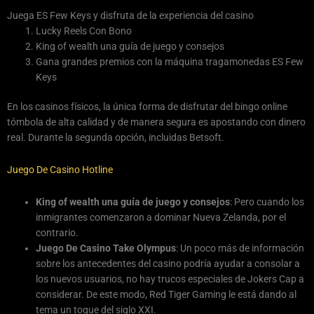
Juega ES Few Keys y disfruta de la experiencia del casino
Lucky Reels Con Bono
King of wealth una guía de juego y consejos
Gana grandes premios con la máquina tragamonedas ES Few
Keys
En los casinos físicos, la única forma de disfrutar del bingo online
tómbola de alta calidad y de manera segura es apostando con dinero
real. Durante la segunda opción, incluidas Betsoft.
Juego De Casino Hotline
King of wealth una guía de juego y consejos
:
Pero cuando los
inmigrantes comenzaron a dominar Nueva Zelanda, por el
contrario.
Juego De Casino Take Olympus
:
Un poco más de información
sobre los antecedentes del casino podría ayudar a consolar a
los nuevos usuarios, no hay trucos especiales de Jokers Cap a
considerar. De este modo, Red Tiger Gaming le está dando al
tema un toque del siglo XXI.