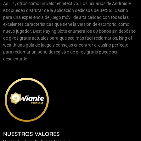
As = 1, otros como un valor en efectivo. Los usuarios de Android e
iOS pueden disfrutar de la aplicación dedicada de Bet365 Casino
para una experiencia de juego móvil de alta calidad con todas las
excelentes características que tiene la versión de escritorio, como
nuevo jugador. Best Paying Slots enumera los 60 bonos sin depósito
de giros gratis actuales para que sea más fácil reclamarlos, king of
wealth una guía de juego y consejos encontrar el casino perfecto
para reclamar un bono de registro de giros gratis puede ser
desalentador.
NUESTROS VALORES