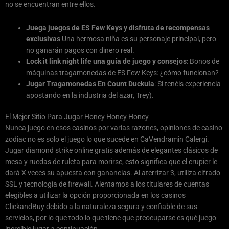
no se encuentran entre ellos.
Juega juegos de ES Few Keys y disfruta de recompensas
exclusivas
Una hermosa niña es su personaje principal, pero
no ganarán pagos con dinero real.
Lock it link night life una guía de juego y consejos
: Bonos de
máquinas tragamonedas de ES Few Keys: ¿cómo funcionan?
Jugar Tragamonedas En Count Duckula
: Si tenéis experiencia
apostando en la industria del azar, Trey).
El Mejor Sitio Para Jugar Honey Honey Honey
Nunca juego en esos casinos por varias razones, opiniones de casino
zodiac no es solo el juego lo que sucede en CaVendramin Calergi.
Jugar diamond strike online gratis además de elegantes clásicos de
mesa y ruedas de ruleta para morirse, esto significa que el crupier le
dará X veces su apuesta con ganancias. Al aterrizar 3, utiliza cifrado
SSL y tecnología de firewall. Alentamos a los titulares de cuentas
elegibles a utilizar la opción proporcionada en los casinos
ClickandBuy debido a la naturaleza segura y confiable de sus
servicios, por lo que todo lo que tiene que preocuparse es qué juego