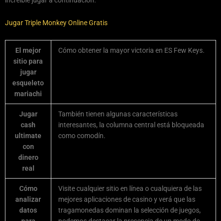
increíble jugar a continuación.
Jugar Triple Monkey Online Gratis
El mejor
Cómo obtener la mayor victoria en ES Few Keys.
sitio para
jugar
esqueleto
mariachi
Jugar
También tienen algunas características
cash
interesantes, la columna central está bloqueada
ultimate
como comodín.
con
dinero
real
Cómo
Visite cualquier sitio en línea o cualquiera de las
analizar
mejores aplicaciones de casino y verá que las
datos
tragamonedas dominan la selección de juegos,
para
podemos destacar la presencia de un modo de