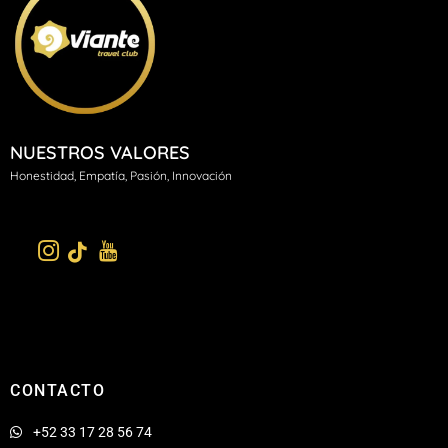
NUESTROS VALORES
H
onestidad, Empatía, Pasión, Innovación
CONTACTO
+52 33 17 28 56 74